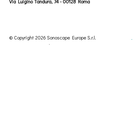
Via Luigino Tandura, 74 - 00128 Roma
© Copyright 2026 Sonoscape Europe S.r.l.
C.F. 07435890582 | P.iva 01776491001
Reg. Imp. 07435890582 | REA 610683
Cap. Soc. € 100.000,00 i.v.
Powered by
Michael Web Designer & Developer
GDPR Privacy & Cookie Policy
Le tue preferenze relative alla privacy
Informativa sulla raccolta